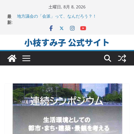
コ
土曜日, 8月 8, 2026
ン
最
地方議会の「会派」って、なんだろう？！
テ
新:
2025年夏。日比谷図書文化館特別展に行ってみました！
ちよだの声ニュース No,9発信しました！
ン
千代田区社会福祉協議会アキバ分室「食と居場所の学習
ツ
小枝すみ子 公式サイト
会」に参加
へ
ヒートアイランド緩和のキーワードは「水と緑と風」
ス
キ
ッ
プ