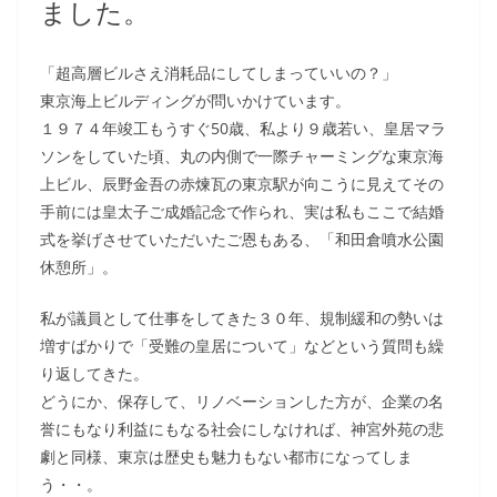
ました。
「超高層ビルさえ消耗品にしてしまっていいの？」
東京海上ビルディングが問いかけています。
１９７４年竣工もうすぐ50歳、私より９歳若い、皇居マラ
ソンをしていた頃、丸の内側で一際チャーミングな東京海
上ビル、辰野金吾の赤煉瓦の東京駅が向こうに見えてその
手前には皇太子ご成婚記念で作られ、実は私もここで結婚
式を挙げさせていただいたご恩もある、「和田倉噴水公園
休憩所」。
私が議員として仕事をしてきた３０年、規制緩和の勢いは
増すばかりで「受難の皇居について」などという質問も繰
り返してきた。
どうにか、保存して、リノベーションした方が、企業の名
誉にもなり利益にもなる社会にしなければ、神宮外苑の悲
劇と同様、東京は歴史も魅力もない都市になってしま
う・・。