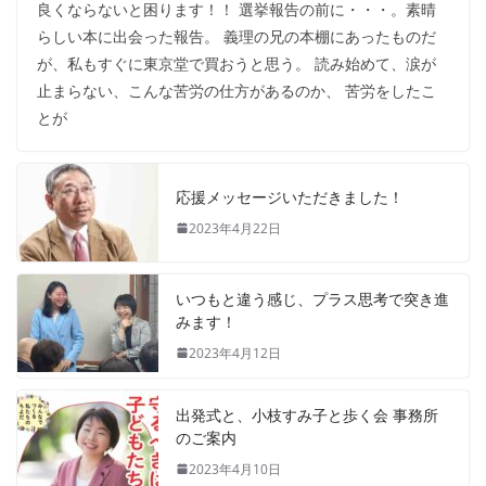
良くならないと困ります！！ 選挙報告の前に・・・。素晴
らしい本に出会った報告。 義理の兄の本棚にあったものだ
が、私もすぐに東京堂で買おうと思う。 読み始めて、涙が
止まらない、こんな苦労の仕方があるのか、 苦労をしたこ
とが
応援メッセージいただきました！
2023年4月22日
いつもと違う感じ、プラス思考で突き進
みます！
2023年4月12日
出発式と、小枝すみ子と歩く会 事務所
のご案内
2023年4月10日