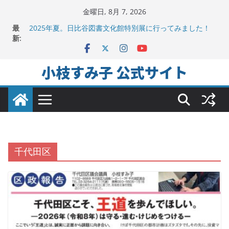
コ
金曜日, 8月 7, 2026
地方議会の「会派」って、なんだろう？！
ン
最
2025年夏。日比谷図書文化館特別展に行ってみました！
テ
新:
ちよだの声ニュース No,9発信しました！
ン
千代田区社会福祉協議会アキバ分室「食と居場所の学習
会」に参加
ツ
小枝すみ子 公式サイト
ヒートアイランド緩和のキーワードは「水と緑と風」
へ
ス
キ
ッ
プ
千代田区