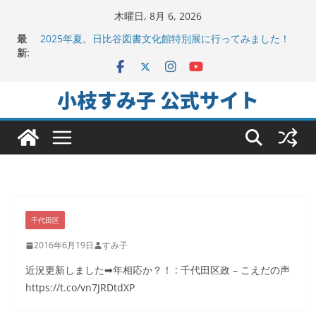
コ
木曜日, 8月 6, 2026
ン
最
2025年夏。日比谷図書文化館特別展に行ってみました！
テ
新:
ちよだの声ニュース No,9発信しました！
千代田区社会福祉協議会アキバ分室「食と居場所の学習
ン
会」に参加
ツ
小枝すみ子 公式サイト
ヒートアイランド緩和のキーワードは「水と緑と風」
へ
地方議会の「会派」って、なんだろう？！
ス
キ
ッ
プ
千代田区
2016年6月19日
すみ子
近況更新しました➡︎年相応か？！ : 千代田区政 – こえだの声
https://t.co/vn7JRDtdXP