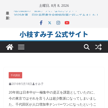
コ
土曜日, 8月 8, 2026
ン
地方議会の「会派」って、なんだろう？！
最
テ
2025年夏。日比谷図書文化館特別展に行ってみました！
新:
ちよだの声ニュース No,9発信しました！
ン
千代田区社会福祉協議会アキバ分室「食と居場所の学習
ツ
会」に参加
小枝すみ子 公式サイト
ヒートアイランド緩和のキーワードは「水と緑と風」
へ
ス
キ
ッ
プ
千代田区
2016年5月18日
すみ子
20年前は日本中が一極集中の是正を課題としていたのに、
今の東京ではそれを言う人は超少数派になってしまいまし
た。千代田区が人口増加率ナンバーワンになったというこ