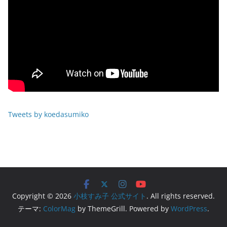
Tweets by koedasumiko
Copyright © 2026
小枝すみ子 公式サイト
. All rights reserved.
テーマ:
ColorMag
by ThemeGrill. Powered by
WordPress
.