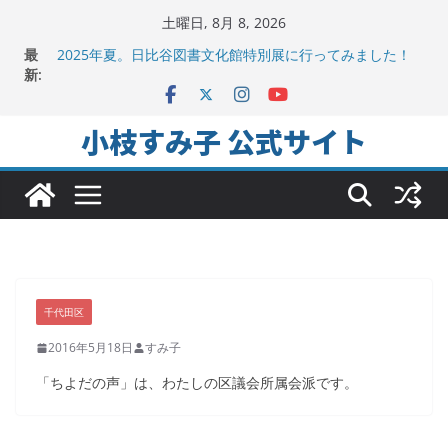
コ
土曜日, 8月 8, 2026
ン
最
2025年夏。日比谷図書文化館特別展に行ってみました！
テ
新:
ちよだの声ニュース No,9発信しました！
千代田区社会福祉協議会アキバ分室「食と居場所の学習
ン
会」に参加
ツ
小枝すみ子 公式サイト
ヒートアイランド緩和のキーワードは「水と緑と風」
へ
地方議会の「会派」って、なんだろう？！
ス
キ
ッ
プ
千代田区
2016年5月18日
すみ子
「ちよだの声」は、わたしの区議会所属会派です。