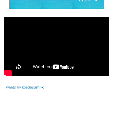
Tweets by koedasumiko