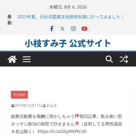
コ
木曜日, 8月 6, 2026
ン
最
2025年夏。日比谷図書文化館特別展に行ってみました！
テ
新:
ちよだの声ニュース No,9発信しました！
千代田区社会福祉協議会アキバ分室「食と居場所の学習
ン
会」に参加
ツ
小枝すみ子 公式サイト
ヒートアイランド緩和のキーワードは「水と緑と風」
へ
地方議会の「会派」って、なんだろう？！
ス
キ
ッ
プ
千代田区
2015年12月11日
すみ子
政務活動費を報酬に溶かしちゃう
朝日記事、飲み食い型
オッサン政治の発想で許せません
（反対してる男性議員
８名は除く） https://t.co/2Gy9NPtCoh