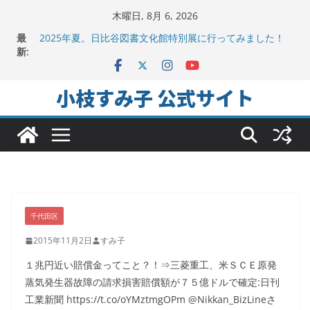
コ
木曜日, 8月 6, 2026
ン
最
2025年夏。日比谷図書文化館特別展に行ってみました！
テ
新:
ちよだの声ニュース No,9発信しました！
千代田区社会福祉協議会アキバ分室「食と居場所の学習
ン
会」に参加
ツ
小枝すみ子 公式サイト
ヒートアイランド緩和のキーワードは「水と緑と風」
へ
地方議会の「会派」って、なんだろう？！
ス
キ
ッ
プ
千代田区
2015年11月2日
すみ子
１兆円近い賠償金ってこと？！⇒三菱重工、米ＳＣＥ原発
蒸気発生器故障の請求損害賠償額が７５億ドルで確定:日刊
工業新聞 https://t.co/oYMztmgOPm @Nikkan_BizLineさ