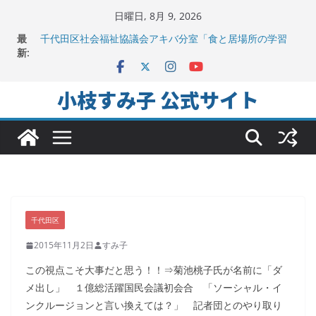
コ
日曜日, 8月 9, 2026
ン
最
千代田区社会福祉協議会アキバ分室「食と居場所の学習
テ
新:
会」に参加
ヒートアイランド緩和のキーワードは「水と緑と風」
ン
地方議会の「会派」って、なんだろう？！
ツ
小枝すみ子 公式サイト
2025年夏。日比谷図書文化館特別展に行ってみました！
へ
ちよだの声ニュース No,9発信しました！
ス
キ
ッ
プ
千代田区
2015年11月2日
すみ子
この視点こそ大事だと思う！！⇒菊池桃子氏が名前に「ダ
メ出し」 １億総活躍国民会議初会合 「ソーシャル・イ
ンクルージョンと言い換えては？」 記者団とのやり取り