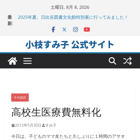
コ
土曜日, 8月 8, 2026
地方議会の「会派」って、なんだろう？！
ン
最
2025年夏。日比谷図書文化館特別展に行ってみました！
テ
新:
ちよだの声ニュース No,9発信しました！
千代田区社会福祉協議会アキバ分室「食と居場所の学習
ン
会」に参加
ツ
小枝すみ子 公式サイト
ヒートアイランド緩和のキーワードは「水と緑と風」
へ
ス
キ
ッ
プ
千代田区
高校生医療費無料化
2012年5月30日
すみ子
今日は、子どものママ友たちと久しぶりに１時間のアサオ