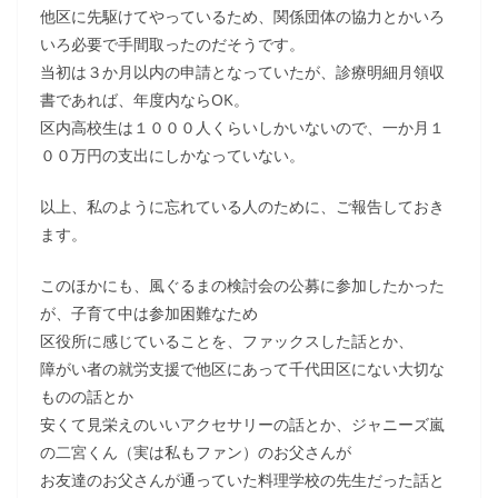
他区に先駆けてやっているため、関係団体の協力とかいろ
いろ必要で手間取ったのだそうです。
当初は３か月以内の申請となっていたが、診療明細月領収
書であれば、年度内ならOK。
区内高校生は１０００人くらいしかいないので、一か月１
００万円の支出にしかなっていない。
以上、私のように忘れている人のために、ご報告しておき
ます。
このほかにも、風ぐるまの検討会の公募に参加したかった
が、子育て中は参加困難なため
区役所に感じていることを、ファックスした話とか、
障がい者の就労支援で他区にあって千代田区にない大切な
ものの話とか
安くて見栄えのいいアクセサリーの話とか、ジャニーズ嵐
の二宮くん（実は私もファン）のお父さんが
お友達のお父さんが通っていた料理学校の先生だった話と