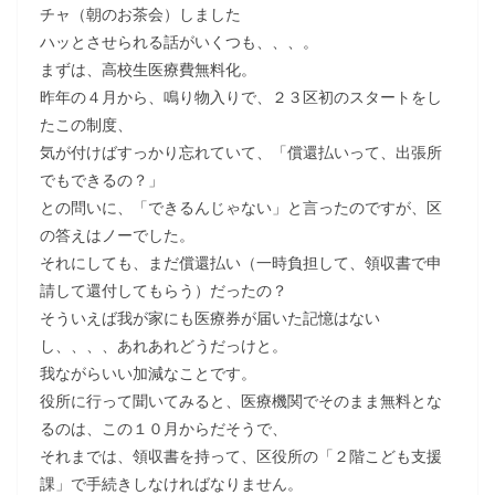
チャ（朝のお茶会）しました
ハッとさせられる話がいくつも、、、。
まずは、高校生医療費無料化。
昨年の４月から、鳴り物入りで、２３区初のスタートをし
たこの制度、
気が付けばすっかり忘れていて、「償還払いって、出張所
でもできるの？」
との問いに、「できるんじゃない」と言ったのですが、区
の答えはノーでした。
それにしても、まだ償還払い（一時負担して、領収書で申
請して還付してもらう）だったの？
そういえば我が家にも医療券が届いた記憶はない
し、、、、あれあれどうだっけと。
我ながらいい加減なことです。
役所に行って聞いてみると、医療機関でそのまま無料とな
るのは、この１０月からだそうで、
それまでは、領収書を持って、区役所の「２階こども支援
課」で手続きしなければなりません。