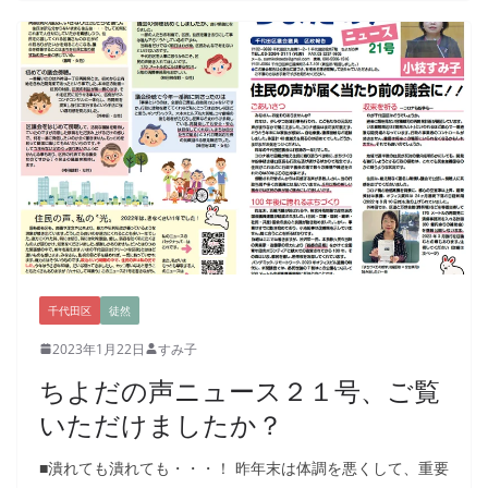
千代田区
徒然
2023年1月22日
すみ子
ちよだの声ニュース２１号、ご覧
いただけましたか？
■潰れても潰れても・・・！ 昨年末は体調を悪くして、重要