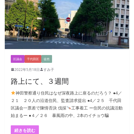
区議会
千代田区
徒然
2022年5月18日
すみ子
路上にて、３週間
神田警察通り住民はなぜ深夜路上に座るのだろう？ ●4／
２１ ２０人の沿道住民、監査請求提出 ●4／２５ 千代田
区議会一票差で陳情否決 伐採
工事着工 ー住民の抗議活動
始まるー ●４／２６ 暴風雨の中、2本のイチョウ騙
続きを読む