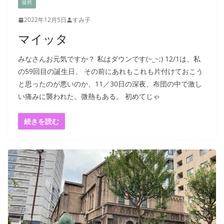
徒然
2022年12月5日
すみ子
マイッタ
みなさんお元気ですか？ 私はダウンです(~_~;) 12/1は、私
の59回目の誕生日、 その前にあれもこれも片付けておこう
と思ったのが悪いのか、11／30日の深夜、布団の中で激し
い痛みに襲われた。微熱もある。 初めてじゃ
続きを読む