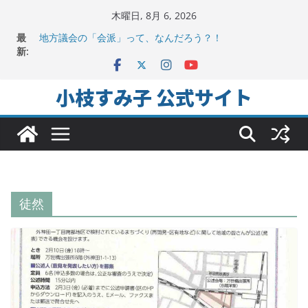
コ
木曜日, 8月 6, 2026
ン
最
地方議会の「会派」って、なんだろう？！
テ
新:
2025年夏。日比谷図書文化館特別展に行ってみました！
ちよだの声ニュース No,9発信しました！
ン
千代田区社会福祉協議会アキバ分室「食と居場所の学習
ツ
小枝すみ子 公式サイト
会」に参加
へ
ヒートアイランド緩和のキーワードは「水と緑と風」
ス
キ
ッ
プ
徒然