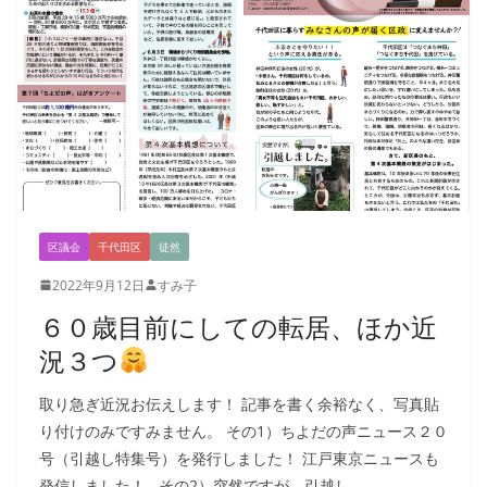
区議会
千代田区
徒然
2022年9月12日
すみ子
６０歳目前にしての転居、ほか近
況３つ
取り急ぎ近況お伝えします！ 記事を書く余裕なく、写真貼
り付けのみですみません。 その1）ちよだの声ニュース２０
号（引越し特集号）を発行しました！ 江戸東京ニュースも
発信しました！ その2）突然ですが、引越し