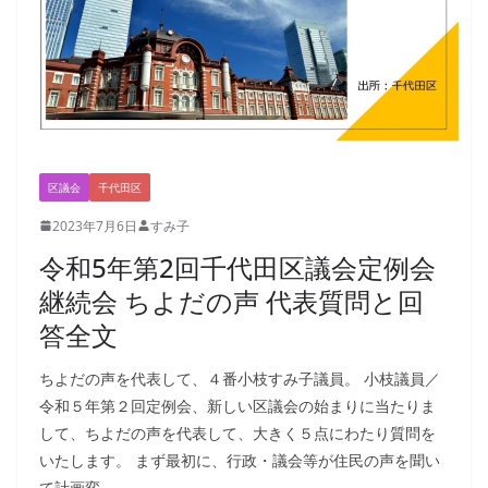
区議会
千代田区
2023年7月6日
すみ子
令和5年第2回千代田区議会定例会
継続会 ちよだの声 代表質問と回
答全文
ちよだの声を代表して、４番小枝すみ子議員。 小枝議員／
令和５年第２回定例会、新しい区議会の始まりに当たりま
して、ちよだの声を代表して、大きく５点にわたり質問を
いたします。 まず最初に、行政・議会等が住民の声を聞い
て計画変