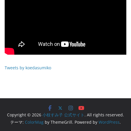
Tweets by koedasumiko
Copyright © 2026
小枝すみ子 公式サイト
. All rights reserved.
テーマ:
ColorMag
by ThemeGrill. Powered by
WordPress
.