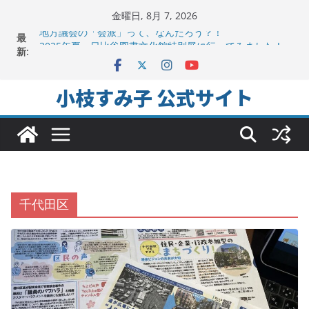
コ
金曜日, 8月 7, 2026
ン
最
地方議会の「会派」って、なんだろう？！
テ
新:
2025年夏。日比谷図書文化館特別展に行ってみました！
ちよだの声ニュース No,9発信しました！
ン
千代田区社会福祉協議会アキバ分室「食と居場所の学習
ツ
小枝すみ子 公式サイト
会」に参加
へ
ヒートアイランド緩和のキーワードは「水と緑と風」
ス
キ
ッ
プ
千代田区