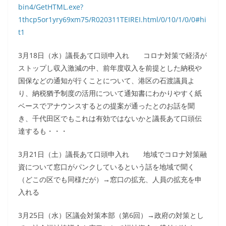
bin4/GetHTML.exe?
1thcp5or1yry69xm75/R020311TEIREI.html/0/10/1/0/0#hi
t1
3月18日（水）議長あて口頭申入れ コロナ対策で経済が
ストップし収入激減の中、前年度収入を前提とした納税や
国保などの通知が行くことについて、港区の石渡議員よ
り、納税猶予制度の活用について通知書にわかりやすく紙
ベースでアナウンスするとの提案が通ったとのお話を聞
き、千代田区でもこれは有効ではないかと議長あて口頭伝
達するも・・・
3月21日（土）議長あて口頭申入れ 地域でコロナ対策融
資について窓口がパンクしているという話を地域で聞く
（どこの区でも同様だが）→窓口の拡充、人員の拡充を申
入れる
3月25日（水）区議会対策本部（第6回）→政府の対策とし