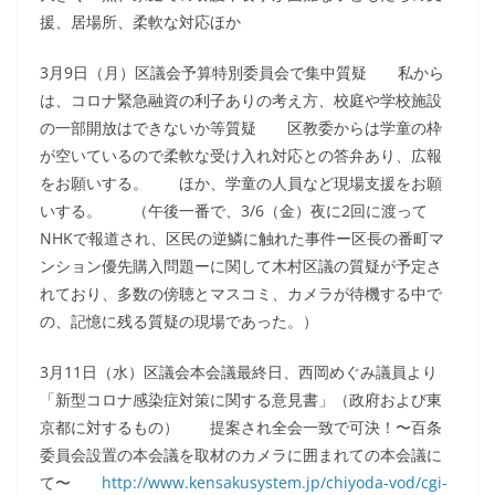
援、居場所、柔軟な対応ほか
3月9日（月）区議会予算特別委員会で集中質疑 私から
は、コロナ緊急融資の利子ありの考え方、校庭や学校施設
の一部開放はできないか等質疑 区教委からは学童の枠
が空いているので柔軟な受け入れ対応との答弁あり、広報
をお願いする。 ほか、学童の人員など現場支援をお願
いする。 （午後一番で、3/6（金）夜に2回に渡って
NHKで報道され、区民の逆鱗に触れた事件ー区長の番町マ
ンション優先購入問題ーに関して木村区議の質疑が予定さ
れており、多数の傍聴とマスコミ、カメラが待機する中で
の、記憶に残る質疑の現場であった。）
3月11日（水）区議会本会議最終日、西岡めぐみ議員より
「新型コロナ感染症対策に関する意見書」（政府および東
京都に対するもの） 提案され全会一致で可決！〜百条
委員会設置の本会議を取材のカメラに囲まれての本会議に
て〜
http://www.kensakusystem.jp/chiyoda-vod/cgi-