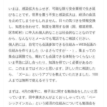
いまは、感染拡大をふせぎ、可能な限り安全重視で生き延
びることです。世界を覆う不安と感染拡大は、経済の血流
を止めてしまうかもしれません。日々の気づきを情報交換
し、知恵を合わせて、制度を運用する側（国、都道府県、
区市町村）に申入れ個人的なことは社会的なことなのです
から、なんなりとメールでも電話でもご相談ください。
個人的には、自宅でも会議参加できる仕組み＝WEB会議の
仕組みを作りました（いまさらですが・・）。集まっての
集会は困難でも、離れても会議できる体制をつくらないと
いま早急に話し合ったり、知識を得ていく必要があるの
に、このままではイカンと思います。詳しい方に相談した
ら、「ズーム」というアプリを教えていただきました。100
人までは無料で使えるそうです。
まずは、4月の後半に、種子法に関する勉強会をしたいと思
っています。田中康夫さんがよくおっしゃっていた「ベー
シックインカム」という経済の仕組みについても勉強会を