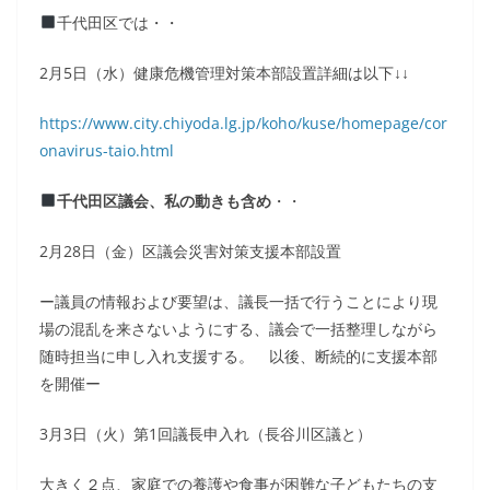
千代田区では・・
2月5日（水）健康危機管理対策本部設置詳細は以下↓↓
https://www.city.chiyoda.lg.jp/koho/kuse/homepage/cor
onavirus-taio.html
千代田区議会、私の動きも含め
・・
2月28日（金）区議会災害対策支援本部設置
ー議員の情報および要望は、議長一括で行うことにより現
場の混乱を来さないようにする、議会で一括整理しながら
随時担当に申し入れ支援する。 以後、断続的に支援本部
を開催ー
3月3日（火）第1回議長申入れ（長谷川区議と）
大きく２点、家庭での養護や食事が困難な子どもたちの支