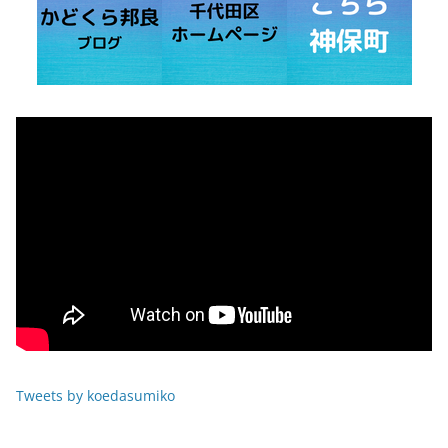
Tweets by koedasumiko