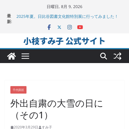
コ
日曜日, 8月 9, 2026
ン
地方議会の「会派」って、なんだろう？！
最
テ
2025年夏。日比谷図書文化館特別展に行ってみました！
新:
ちよだの声ニュース No,9発信しました！
ン
千代田区社会福祉協議会アキバ分室「食と居場所の学習
ツ
小枝すみ子 公式サイト
会」に参加
へ
ヒートアイランド緩和のキーワードは「水と緑と風」
ス
キ
ッ
プ
千代田区
外出自粛の大雪の日に
（その1）
2020年3月29日
すみ子