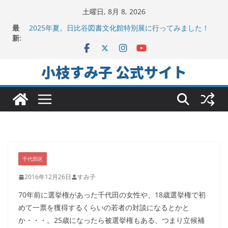
コ
土曜日, 8月 8, 2026
ン
最
2025年夏。日比谷図書文化館特別展に行ってみました！
テ
新:
ちよだの声ニュース No,9発信しました！
千代田区社会福祉協議会アキバ分室「食と居場所の学習
ン
会」に参加
ツ
小枝すみ子 公式サイト
ヒートアイランド緩和のキーワードは「水と緑と風」
へ
地方議会の「会派」って、なんだろう？！
ス
キ
ッ
プ
千代田区
2016年12月26日
すみ子
70年前に選挙権があった千代田の女性や、18歳選挙権で初
めて一票を獲得するくらいの若者の対談になるとかと
か・・・。25歳になったら被選挙権もある、つまり立候補