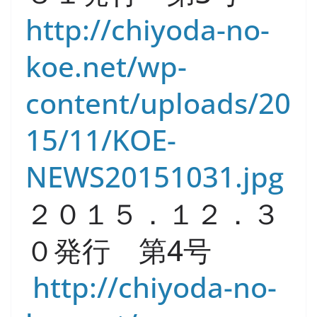
http://chiyoda-no-
koe.net/wp-
content/uploads/20
15/11/KOE-
NEWS20151031.jpg
２０１５．１２．３
０発行 第4号
http://chiyoda-no-