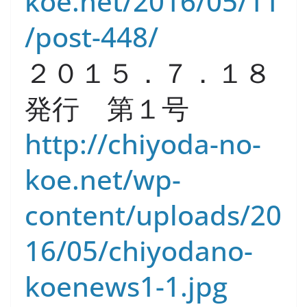
koe.net/2016/05/11
/post-448/
２０１５．７．１８
発行 第１号
http://chiyoda-no-
koe.net/wp-
content/uploads/20
16/05/chiyodano-
koenews1-1.jpg