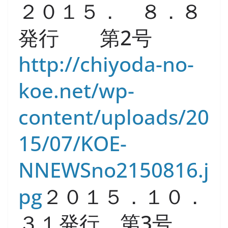
２０１５． ８．８
発行 第2号
http://chiyoda-no-
koe.net/wp-
content/uploads/20
15/07/KOE-
NNEWSno2150816.j
pg
２０１５．１０．
３１発行 第3号