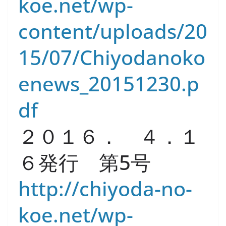
koe.net/wp-
content/uploads/20
15/07/Chiyodanoko
enews_20151230.p
df
２０１６． ４．１
６発行 第5号
http://chiyoda-no-
koe.net/wp-