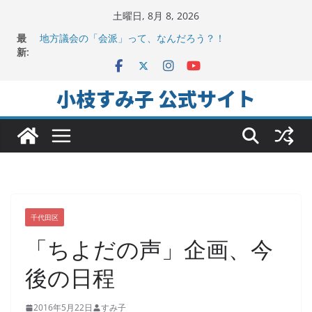
コ
土曜日, 8月 8, 2026
ン
最
地方議会の「会派」って、なんだろう？！
テ
新:
2025年夏。日比谷図書文化館特別展に行ってみました！
ちよだの声ニュース No,9発信しました！
ン
千代田区社会福祉協議会アキバ分室「食と居場所の学習
ツ
小枝すみ子 公式サイト
会」に参加
へ
ヒートアイランド緩和のキーワードは「水と緑と風」
ス
キ
ッ
プ
千代田区
「ちよだの声」企画、今
後の日程
2016年5月22日
すみ子