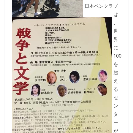
日本ペンクラブ
は
、
世
界
に
100
を
超
え
る
セ
ン
タ
ー
が