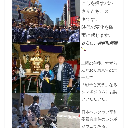
こしを押すパパ
さんたち、ステ
キです。
時代の変化を確
実に感じます。
さらに、神保町満喫
土曜の午後、すずら
んどおり東京堂のホ
ールで
「戦争と文学」なる
シンポジウムにお誘
いいただいた。
日本ペンクラブ平和
委員会主催のシンポ
ジウムである。