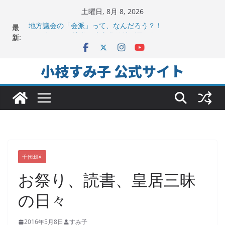
コ
土曜日, 8月 8, 2026
ン
最
地方議会の「会派」って、なんだろう？！
テ
新:
2025年夏。日比谷図書文化館特別展に行ってみました！
ちよだの声ニュース No,9発信しました！
ン
千代田区社会福祉協議会アキバ分室「食と居場所の学習
ツ
小枝すみ子 公式サイト
会」に参加
へ
ヒートアイランド緩和のキーワードは「水と緑と風」
ス
キ
ッ
プ
千代田区
お祭り、読書、皇居三昧
の日々
2016年5月8日
すみ子