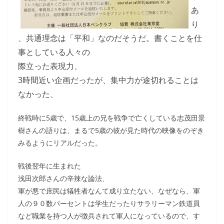
あ
り
、共通理念は「平和」なのだそうだ。書くことを仕
事としている人々の
際立った表現力、
3時間近い企画だったが、集中力が途切れることは
なかった、
終戦時に5歳で、15歳上の兄を戦争で亡くしている志茂田景
樹さんの語りは、まるで5歳の彼が見た時代の映像をのぞき
みるようにリアルだった。
戦後翌年に生まれた
浅田次郎さんの辛辣な論法、
軍が悪で庶民は犠牲者なんて成り立たない、なぜなら、軍
人の９０数パーセントは学生だったりサラリーマン鉄道員
など職業を持つ人が徴兵されて軍人になっているので、す