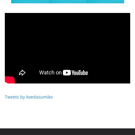
Tweets by koedasumiko