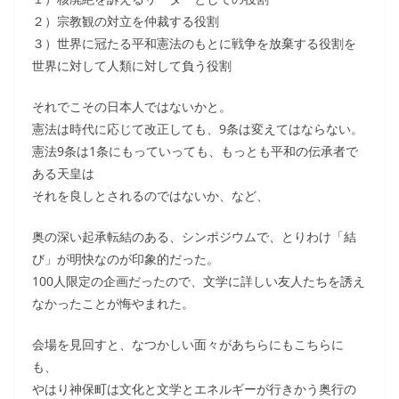
２）宗教観の対立を仲裁する役割
３）世界に冠たる平和憲法のもとに戦争を放棄する役割を
世界に対して人類に対して負う役割
それでこその日本人ではないかと。
憲法は時代に応じて改正しても、9条は変えてはならない。
憲法9条は1条にもっていっても、もっとも平和の伝承者で
ある天皇は
それを良しとされるのではないか、など、
奥の深い起承転結のある、シンポジウムで、とりわけ「結
び」が明快なのが印象的だった。
100人限定の企画だったので、文学に詳しい友人たちを誘え
なかったことが悔やまれた。
会場を見回すと、なつかしい面々があちらにもこちらに
も、
やはり神保町は文化と文学とエネルギーが行きかう奥行の