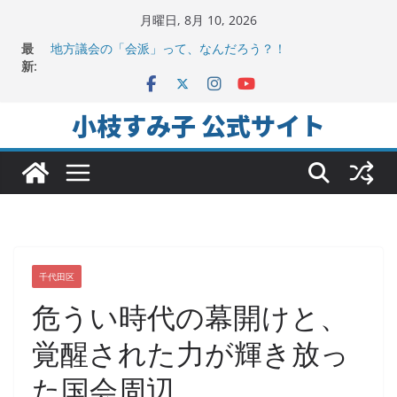
コ
月曜日, 8月 10, 2026
ン
最
地方議会の「会派」って、なんだろう？！
テ
新:
2025年夏。日比谷図書文化館特別展に行ってみました！
ちよだの声ニュース No,9発信しました！
ン
千代田区社会福祉協議会アキバ分室「食と居場所の学習
ツ
小枝すみ子 公式サイト
会」に参加
へ
ヒートアイランド緩和のキーワードは「水と緑と風」
ス
キ
ッ
プ
千代田区
危うい時代の幕開けと、
覚醒された力が輝き放っ
た国会周辺