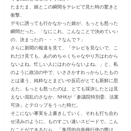
たまたま、娘とこの瞬間をテレビで見た時の驚きと
衝撃、
デモに誘っても行かなかった娘が、もっとも怒った
瞬間だった。「なにこれ、こんなことで決めていい
の、決まったの・・・？なんで？」
さらに新聞の報道を見て、「テレビを見ないで、こ
れだけ見ても、あのめちゃくちゃなやり方はわから
ないよね。忙しい人にはわからないよね。」と、私
のように政治の中で、いささかすれっからしたもの
とは違う、純粋なとまどいや反応がとても新鮮に思
えた。もっとも怒ったのは、とても採決したとは見
えない混乱のさなか、NHKが「参議院特別委、法案
可決」とテロップをうった時だ。
そこにない事実を上書きしていく、それも打ち合わ
せ済みのように、ものすごい速いスピードで。こん
なことができるなら、「集団的自衛権行使の際は、