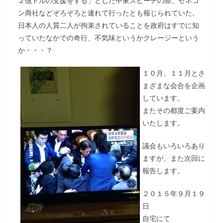
２億ドルの支援をする」とした中東スピーチの際、ゼネコ
ン商社などぞろぞろと連れて行ったとも報じられていた。
日本人の人質二人が拘束されていることを政府はすでに知
っていたなかでの奇行、不気味というかクレージーという
か・・・？
１０月、１１月とさ
まざまな会合を企画
しています。
またその都度ご案内
いたします。
議会もいろいろあり
ますが、また次回に
報告します。
２０１５年９月１９
日
自宅にて