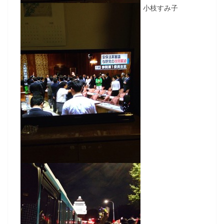
小枝すみ子