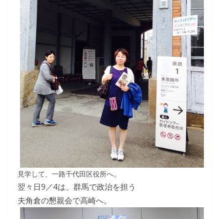
見学して、一路千代田区役所へ。
翌々日9／4は、群馬で政治を担う
夫角倉の懇親会で高崎へ。