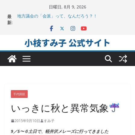
コ
日曜日, 8月 9, 2026
ン
最
地方議会の「会派」って、なんだろう？！
テ
新:
2025年夏。日比谷図書文化館特別展に行ってみました！
ちよだの声ニュース No,9発信しました！
ン
千代田区社会福祉協議会アキバ分室「食と居場所の学習
ツ
小枝すみ子 公式サイト
会」に参加
へ
ヒートアイランド緩和のキーワードは「水と緑と風」
ス
キ
ッ
プ
千代田区
いっきに秋と異常気象
2015年9月10日
すみ子
9／5〜６土日で、軽井沢メレーズに行ってきました