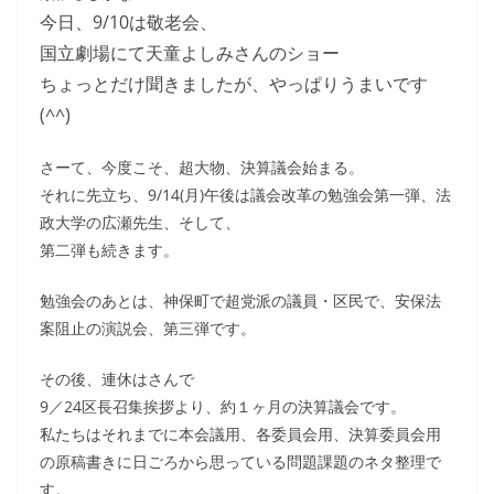
今日、9/10は敬老会、
国立劇場にて天童よしみさんのショー
ちょっとだけ聞きましたが、やっぱりうまいです
(^^)
さーて、今度こそ、超大物、決算議会始まる。
それに先立ち、9/14(月)午後は議会改革の勉強会第一弾、法
政大学の広瀬先生、そして、
第二弾も続きます。
勉強会のあとは、神保町で超党派の議員・区民で、安保法
案阻止の演説会、第三弾です。
その後、連休はさんで
9／24区長召集挨拶より、約１ヶ月の決算議会です。
私たちはそれまでに本会議用、各委員会用、決算委員会用
の原稿書きに日ごろから思っている問題課題のネタ整理で
す。