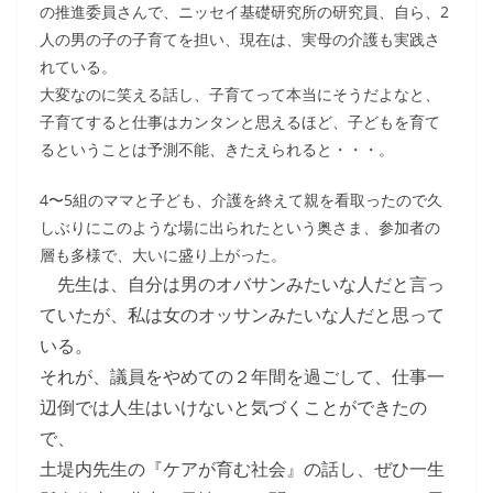
の推進委員さんで、ニッセイ基礎研究所の研究員、自ら、2
人の男の子の子育てを担い、現在は、実母の介護も実践さ
れている。
大変なのに笑える話し、子育てって本当にそうだよなと、
子育てすると仕事はカンタンと思えるほど、子どもを育て
るということは予測不能、きたえられると・・・。
4〜5組のママと子ども、介護を終えて親を看取ったので久
しぶりにこのような場に出られたという奥さま、参加者の
層も多様で、大いに盛り上がった。
先生は、自分は男のオバサンみたいな人だと言っ
ていたが、私は女のオッサンみたいな人だと思って
いる。
それが、議員をやめての２年間を過ごして、仕事一
辺倒では人生はいけないと気づくことができたの
で、
土堤内先生の『ケアが育む社会』の話し、ぜひ一生