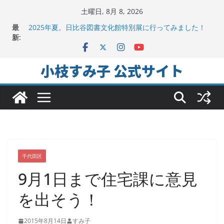
コ
土曜日, 8月 8, 2026
地方議会の「会派」って、なんだろう？！
ン
最
2025年夏。日比谷図書文化館特別展に行ってみました！
テ
新:
ちよだの声ニュース No,9発信しました！
ン
千代田区社会福祉協議会アキバ分室「食と居場所の学習
会」に参加
ツ
小枝すみ子 公式サイト
ヒートアイランド緩和のキーワードは「水と緑と風」
へ
ス
キ
ッ
プ
千代田区
9月1日まで住宅課に意見
を出そう！
2015年8月14日
すみ子