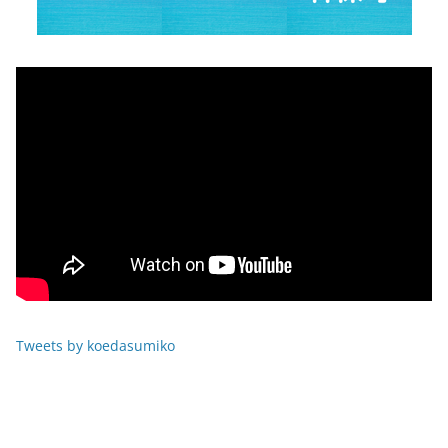
Tweets by koedasumiko