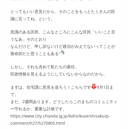
とってもいい意見だから、そのことをもっとたくさんの区
議に言ってね、という。
意識のある区民、こんなところにこんな区民「いいこと言
うなあ」そのとおり
なんだけど、申し訳ないけど政治がみえてないってことが
致命的だと思うこともある
しかし、それも含めて私たちの責任、
区政情報を見えるようにしていないからなのだから。
まずは、住宅課に意見を送ろう！こちらです
9月1日ま
で。
まだ、2週間あります。どうしたらこのまちのコミュニティ
ー守れるか、重要な計画です。
https://www.city.chiyoda.lg.jp/koho/kuse/shisaku/p-
comment/h27/h270805.html