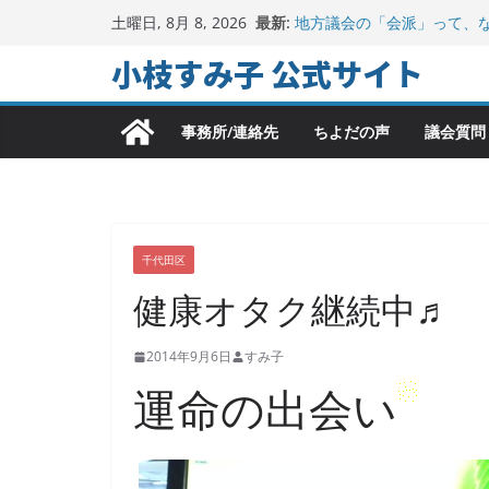
コ
最新:
地方議会の「会派」って、
土曜日, 8月 8, 2026
ン
2025年夏。日比谷図書文
小枝すみ子 公式サイト
ちよだの声ニュース No,9
テ
千代田区社会福祉協議会ア
ン
参加
ヒートアイランド緩和のキ
事務所/連絡先
ちよだの声
議会質問
ツ
へ
ス
キ
ッ
千代田区
プ
健康オタク継続中♬
2014年9月6日
すみ子
運命の出会い