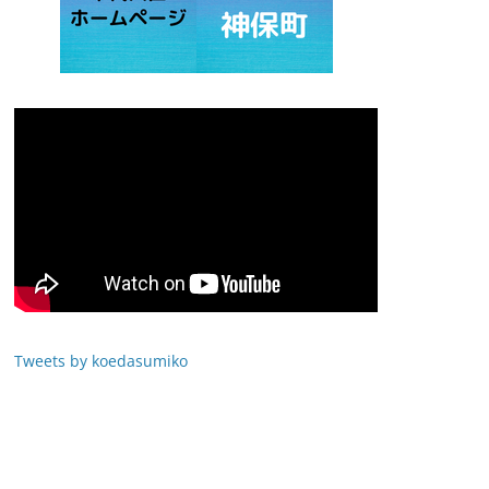
Tweets by koedasumiko