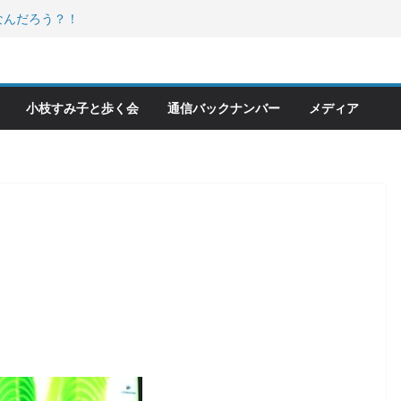
なんだろう？！
化館特別展に行ってみました！
発信しました！
キバ分室「食と居場所の学習会」に
ーワードは「水と緑と風」
小枝すみ子と歩く会
通信バックナンバー
メディア