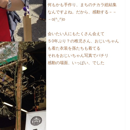
何もかも手作り、まちのチカラ総結集
なんですよね。だから、感動する－－
－o(^_^)o
会いたい人にもたくさん会えて
５0年ぶり？の稚児さん、おじいちゃん
も着た衣装を孫たちも着てる
それをおじいちゃん写真でパチリ
感動の場面、いっぱい、でした