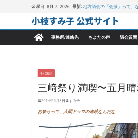
コ
最新:
地方議会の「会派」って、
金曜日, 8月 7, 2026
ン
2025年夏。日比谷図書文
小枝すみ子 公式サイト
ちよだの声ニュース No,9
テ
千代田区社会福祉協議会ア
ン
参加
ヒートアイランド緩和のキ
事務所/連絡先
ちよだの声
議会質問
ツ
へ
ス
キ
ッ
千代田区
プ
三﨑祭り満喫〜五月晴れ
2014年5月8日
すみ子
お祭りって、人間ドラマの連続なんだな