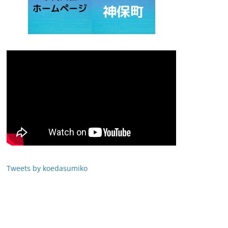
Tweets by koedasumiko