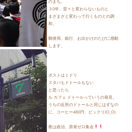
のまち。
３0年、堂々と変わらないものと
まざまざと変わって行くものとの調
和。
郵便局、銀行、お出かけのたびに感動
します。
ポストはミドリ
スタバもドトールもない
と思ったら
ル カフェ ドトールっていうの発見、
うちの近所のドトールと同じはずなの
に、コーヒー480円、ビックリ(O_O)
夜は政治、原発ゼロ集会