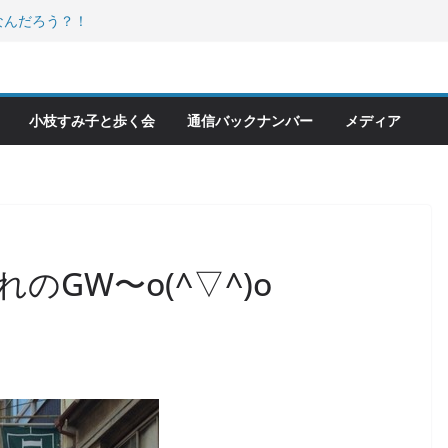
なんだろう？！
化館特別展に行ってみました！
発信しました！
キバ分室「食と居場所の学習会」に
ーワードは「水と緑と風」
小枝すみ子と歩く会
通信バックナンバー
メディア
のGW〜o(^▽^)o