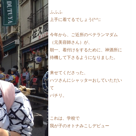
ふふふ
上手に着てるでしょう(^^;;
今年から、ご近所のベテランマダム
（元美容師さん）が、
朝一、着付けをするために、神酒所に
待機して下さるようになりました。
来せてくださった、
ハツさんにシャッターおしていただい
て
パチリ。
これは、学校で
我が子のオトナみこしデビュー