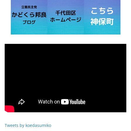
Tweets by koedasumiko