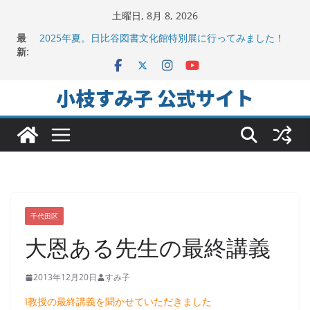
コ
土曜日, 8月 8, 2026
ン
地方議会の「会派」って、なんだろう？！
最
2025年夏。日比谷図書文化館特別展に行ってみました！
テ
新:
ちよだの声ニュース No,9発信しました！
ン
千代田区社会福祉協議会アキバ分室「食と居場所の学習
ツ
会」に参加
小枝すみ子 公式サイト
ヒートアイランド緩和のキーワードは「水と緑と風」
へ
ス
キ
ッ
プ
千代田区
大恩ある先生の最終講義
2013年12月20日
すみ子
I教授の最終講義を聞かせていただきました