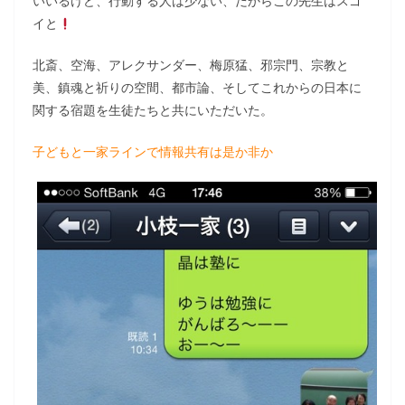
いいるけど、行動する人は少ない、だからこの先生はスゴ
イと
北斎、空海、アレクサンダー、梅原猛、邪宗門、宗教と
美、鎮魂と祈りの空間、都市論、そしてこれからの日本に
関する宿題を生徒たちと共にいただいた。
子どもと一家ラインで情報共有は是か非か