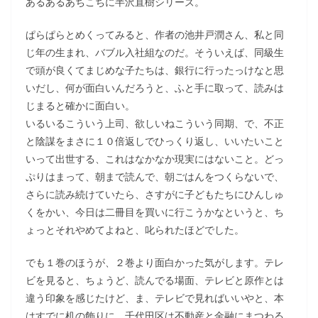
あるあるあちこちに半沢直樹シリーズ。
ぱらぱらとめくってみると、作者の池井戸潤さん、私と同
じ年の生まれ、バブル入社組なのだ。そういえば、同級生
で頭が良くてまじめな子たちは、銀行に行ったっけなと思
いだし、何が面白いんだろうと、ふと手に取って、読みは
じまると確かに面白い。
いるいるこういう上司、欲しいねこういう同期、で、不正
と陰謀をまさに１０倍返しでひっくり返し、いいたいこと
いって出世する、これはなかなか現実にはないこと。どっ
ぷりはまって、朝まで読んで、朝ごはんをつくらないで、
さらに読み続けていたら、さすがに子どもたちにひんしゅ
くをかい、今日は二冊目を買いに行こうかなというと、ち
ょっとそれやめてよねと、叱られたほどでした。
でも１巻のほうが、２巻より面白かった気がします。テレ
ビを見ると、ちょうど、読んでる場面、テレビと原作とは
違う印象を感じたけど、ま、テレビで見ればいいやと、本
はすでに机の飾りに、千代田区は不動産と金融にまつわる