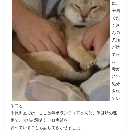
に、
全国
でた
くさ
んの
犬猫
が捨
てら
れ、
毒ガ
スで
処分
され
てい
ること
千代田区では、ここ数年ボランティアさんと、保健所の連
携で、犬猫の殺処分ゼロ実績を
誇っていることも話してきかせました。