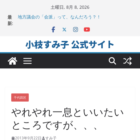
コ
土曜日, 8月 8, 2026
ン
最
地方議会の「会派」って、なんだろう？！
テ
新:
2025年夏。日比谷図書文化館特別展に行ってみました！
ちよだの声ニュース No,9発信しました！
ン
千代田区社会福祉協議会アキバ分室「食と居場所の学習
ツ
小枝すみ子 公式サイト
会」に参加
へ
ヒートアイランド緩和のキーワードは「水と緑と風」
ス
キ
ッ
プ
千代田区
やれやれ一息といいたい
ところですが、、、
2013年9月22日
すみ子