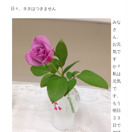
日々、ネタはつきません
みな
さ
ん、
お元
気で
す
か？
私は
元気
で
す。
もう
明日
２３
日で