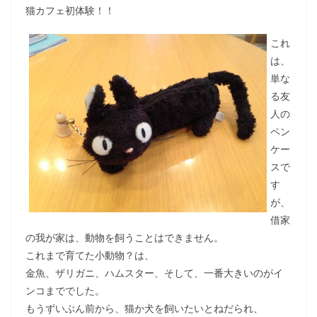
猫カフェ初体験！！
これ
は、
単な
る友
人の
ペン
ケー
スで
す
が、
借家
の我が家は、動物を飼うことはできません。
これまで育てた小動物？は、
金魚、ザリガニ、ハムスター、そして、一番大きいのがイ
ンコまででした。
もうずいぶん前から、猫か犬を飼いたいとねだられ、