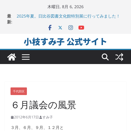
コ
木曜日, 8月 6, 2026
ン
地方議会の「会派」って、なんだろう？！
最
2025年夏。日比谷図書文化館特別展に行ってみました！
テ
新:
ちよだの声ニュース No,9発信しました！
ン
千代田区社会福祉協議会アキバ分室「食と居場所の学習
会」に参加
ツ
小枝すみ子 公式サイト
ヒートアイランド緩和のキーワードは「水と緑と風」
へ
ス
キ
ッ
プ
千代田区
６月議会の風景
2012年6月17日
すみ子
３月、６月、９月、１２月と