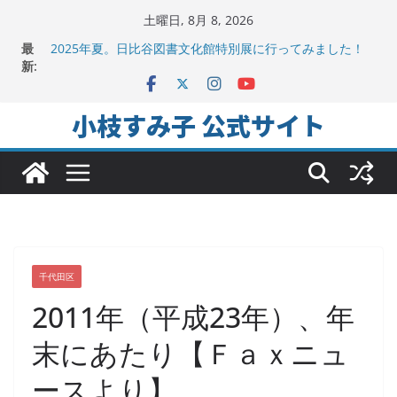
コ
土曜日, 8月 8, 2026
地方議会の「会派」って、なんだろう？！
ン
最
2025年夏。日比谷図書文化館特別展に行ってみました！
テ
新:
ちよだの声ニュース No,9発信しました！
ン
千代田区社会福祉協議会アキバ分室「食と居場所の学習
会」に参加
ツ
小枝すみ子 公式サイト
ヒートアイランド緩和のキーワードは「水と緑と風」
へ
ス
キ
ッ
プ
千代田区
2011年（平成23年）、年
末にあたり【Ｆａｘニュ
ースより】