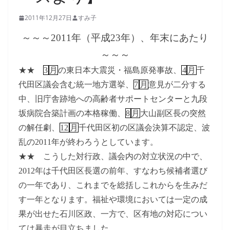
2011年12月27日
すみ子
～～～
2011
年（平成
23
年）、年末にあたり
～～～
★★
3
月
の東日本大震災・福島原発事故、
4
月
千
代田区議会含む統一地方選挙、
7
月
意見が二分する
中、旧庁舎跡地への高齢者サポートセンターと九段
坂病院合築計画の本格稼働、
8
月
大山副区長の突然
の解任劇、
12
月
千代田区初の区議会決算不認定、波
乱の
2011
年が終わろうとしています。
★★ こうした対行政、議会内の対立状況の中で、
2012
年は千代田区長選の前年、すなわち候補者選び
の一年であり、これまでを総括しこれからを生みだ
す一年となります。福祉や環境においては一定の成
果が出せた石川区政、一方で、区有地の対応につい
ては暴走が目立ちました。