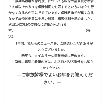
「後期高齢者医療制度」についても医療の必要度が増す
７５歳以上の方々を保険制度で対応するというのは立ち行
かなくなるのが目に見えています。保険料負担が重くなる
なかで経済的弱者に手厚い対策、相談体制を求めました。
次回
1
月
25
日の委員会に詳細が示されま
す。 （寺
沢）
1
年間、私たちのニュースを、ご購読いただきありが
とうございました。
来年も、タイムリーな情報発信に努めます。
新規に購読ご希望の方は、お名前と
FAX
番号をお知ら
せください。
―ご家族皆様でよいお年をお迎えくだ
さい。ー