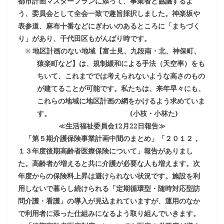
都市計画マスタープランに添って、事業者と協議するよ
う、委員会として全会一致で趣旨採択しました。神楽坂や
表参道、麻布十番などにぎわいのあるところに「まちづく
り」があり、千代田区もがんばり時です。
※
地区計画のない地域【富士見、九段南・北、神保町、
猿楽町など】は、規制緩和による手法（天空率）をも
ちいて、これまででは考えられないような高さのもの
が建てることが可能です。私たちは、来年早々にも、
これらの地域に地区計画の網をかけるよう求めていま
す。
(
小枝・小林た
)
≪生活福祉委員会
12
月
22
日報告≫
「第５期介護保険事業計画中間のまとめ」「２０１２，
１３年度後期高齢者医療保険について」報告がありまし
た。高齢者が増えると共に介護が必要な人も増えます。次
年度からの保険料上昇は避けられない状況です。施設を利
用しないで暮らし続けられる「定期循環型・随時対応型訪
問介護・看護」の導入が見込まれていますが、運用のなか
で利用者に添った仕組みになるよう取り組んでいきます。