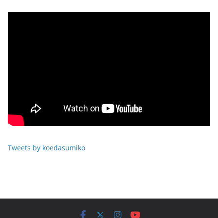
Tweets by koedasumiko