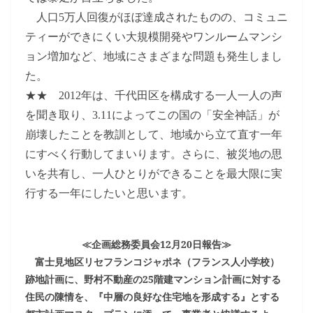
人口
5
万人回復がほぼ達成されたものの、コミュニ
ティーができにくい大規模開発やワンルームマンシ
ョン増加など、地域にさまざまな問題も発生しまし
た。
★★
2012
年は、千代田区を構成する一人一人の声
を聞き取り、
3.11
によってこの国の「安全神話」が
崩壊したことを教訓として、地域から立て直す一年
にすべく行動してまいります。さらに、被災地の思
いを共有し、一人ひとりができることを最大限に実
行する一年にしたいと思います。
≪企画総務委員会
12
月
20
日報告≫
富士見地区リセフランコジャポネ（フランス人小学校）
跡地計画に、野村不動産の
25
階建マンション計画に対する
住民の陳情を、『中層の良好な住宅地を形成する』とする