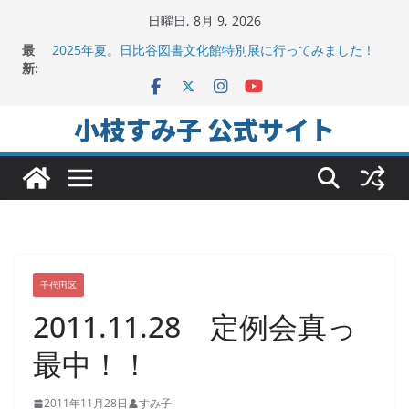
コ
日曜日, 8月 9, 2026
地方議会の「会派」って、なんだろう？！
ン
最
2025年夏。日比谷図書文化館特別展に行ってみました！
テ
新:
ちよだの声ニュース No,9発信しました！
ン
千代田区社会福祉協議会アキバ分室「食と居場所の学習
会」に参加
ツ
小枝すみ子 公式サイト
ヒートアイランド緩和のキーワードは「水と緑と風」
へ
ス
キ
ッ
プ
千代田区
2011.11.28 定例会真っ
最中！！
2011年11月28日
すみ子