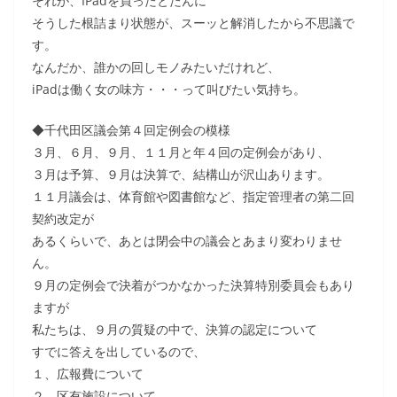
それが、IPadを買ったとたんに
そうした根詰まり状態が、スーッと解消したから不思議で
す。
なんだか、誰かの回しモノみたいだけれど、
iPadは働く女の味方・・・って叫びたい気持ち。
◆千代田区議会第４回定例会の模様
３月、６月、９月、１１月と年４回の定例会があり、
３月は予算、９月は決算で、結構山が沢山あります。
１１月議会は、体育館や図書館など、指定管理者の第二回
契約改定が
あるくらいで、あとは閉会中の議会とあまり変わりませ
ん。
９月の定例会で決着がつかなかった決算特別委員会もあり
ますが
私たちは、９月の質疑の中で、決算の認定について
すでに答えを出しているので、
１、広報費について
２、区有施設について