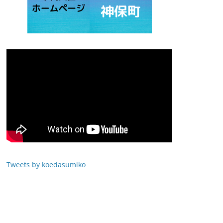
Tweets by koedasumiko