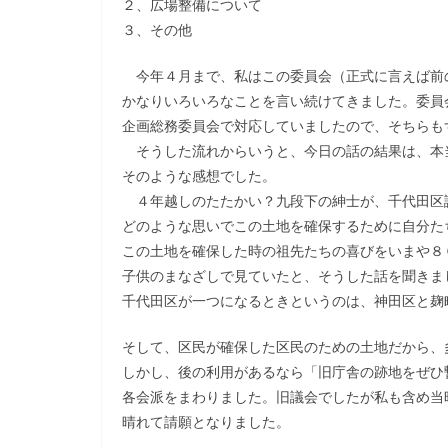
２、広場整備について
３、その他
今年４月まで、私はこの委員会（正式に言えば前
かなりいろいろなことを言い続けてきました。委員
企画総務委員会で対応していましたので、そちらも
そうした流れからいうと、今日の話の結果は、本
そのような感想でした。
４年越しのたたかい？九段下の紳士が、千代田区
どのような思いでこの土地を確保するために自分た
この土地を確保した時の祖先たちの喜びをいまや８
子供のまなざしで見ていたと、そうした話を聞きま
千代田区が一つになるときというのは、神田区と麹
そして、区民が確保した区民のための土地だから、
しかし、後の利用があるなら「旧庁舎の跡地をぜひ
各会派をまわりました。旧議会でしたが私も含め当
晴れて請願となりました。