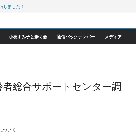
発信しました！
キバ分室「食と居場所の学習会」に
ーワードは「水と緑と風」
なんだろう？！
化館特別展に行ってみました！
小枝すみ子と歩く会
通信バックナンバー
メディア
）高齢者総合サポートセンター調
について