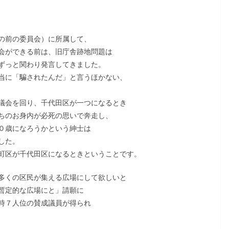
の前の委員会）に所属して、
会ができる前は、旧庁舎跡地問題は
ずっと関わり発言してきました。
当に「騙されたんだ」と言うほかない、
議会を回り、千代田区が一つになるとき
ちのお身内が必死の思いで奔走し、
０歳になろうかという紳士は
した。
町区が千代田区になるときということです。
多くの区民が集える広場にして欲しいと
暫定的な広場にと」請願に
時７人位の賛成議員が得られ