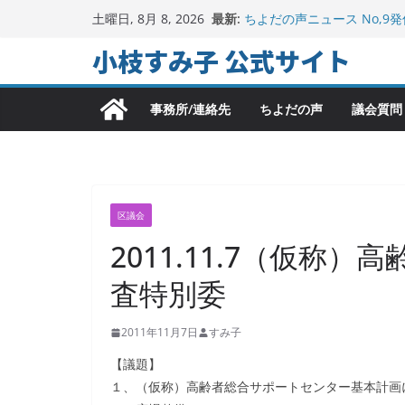
コ
最新:
ちよだの声ニュース No,9
土曜日, 8月 8, 2026
ン
千代田区社会福祉協議会ア
小枝すみ子 公式サイト
参加
テ
ヒートアイランド緩和のキ
ン
地方議会の「会派」って、
2025年夏。日比谷図書文
事務所/連絡先
ちよだの声
議会質問
ツ
へ
ス
キ
ッ
区議会
プ
2011.11.7（仮称
査特別委
2011年11月7日
すみ子
【議題】
１、（仮称）高齢者総合サポートセンター基本計画