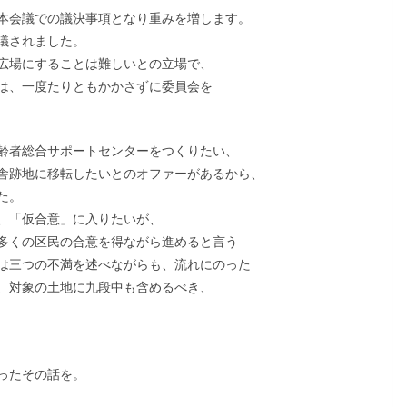
本会議での議決事項となり重みを増します。
議されました。
広場にすることは難しいとの立場で、
は、一度たりともかかさずに委員会を
齢者総合サポートセンターをつくりたい、
舎跡地に移転したいとのオファーがあるから、
た。
、「仮合意」に入りたいが、
多くの区民の合意を得ながら進めると言う
は三つの不満を述べながらも、流れにのった
、対象の土地に九段中も含めるべき、
ったその話を。