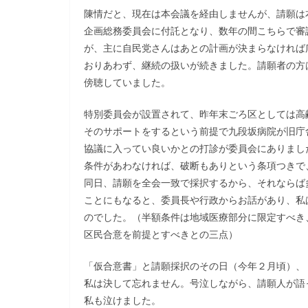
陳情だと、現在は本会議を経由しませんが、請願は
企画総務委員会に付託となり、数年の間こちらで審
が、主に自民党さんはあとの計画が決まらなければ
おりあわず、継続の扱いが続きました。請願者の方
傍聴していました。
特別委員会が設置されて、昨年末ごろ区としては高
そのサポートをするという前提で九段坂病院が旧庁
協議に入ってい良いかとの打診が委員会にありまし
条件があわなければ、破断もありという条項つきで
同日、請願を全会一致で採択するから、それならば
ことにもなると、委員長や行政からお話があり、私
のでした。（半額条件は地域医療部分に限定すべき
区民合意を前提とすべきとの三点）
「仮合意書」と請願採択のその日（今年２月頃）、
私は決して忘れません。号泣しながら、請願人が語
私も泣けました。