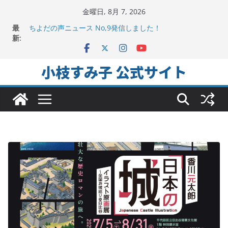
コ
金曜日, 8月 7, 2026
ン
最
ちよだの声ニュース No,9発信しました！
テ
新:
千代田区社会福祉協議会アキバ分室「食と居場所の学習
会」に参加
ン
ヒートアイランド緩和のキーワードは「水と緑と風」
ツ
小枝すみ子 公式サイト
地方議会の「会派」って、なんだろう？！
へ
2025年夏。日比谷図書文化館特別展に行ってみました！
ス
キ
ッ
プ