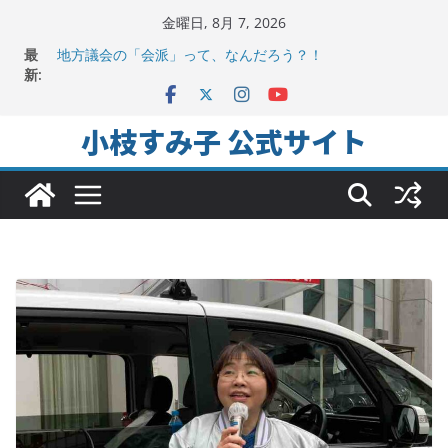
コ
金曜日, 8月 7, 2026
ン
最
地方議会の「会派」って、なんだろう？！
テ
新:
2025年夏。日比谷図書文化館特別展に行ってみました！
ちよだの声ニュース No,9発信しました！
ン
千代田区社会福祉協議会アキバ分室「食と居場所の学習
ツ
小枝すみ子 公式サイト
会」に参加
へ
ヒートアイランド緩和のキーワードは「水と緑と風」
ス
キ
ッ
プ