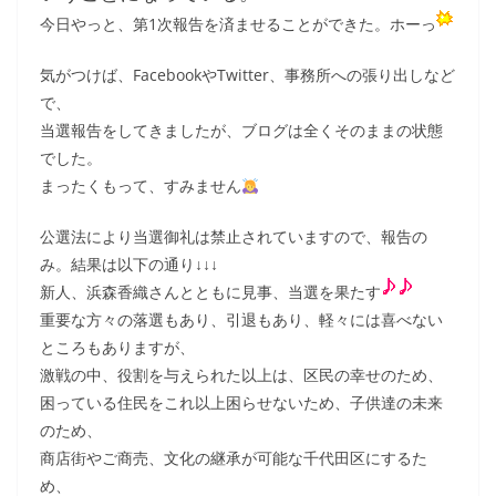
今日やっと、第1次報告を済ませることができた。ホーっ
気がつけば、FacebookやTwitter、事務所への張り出しなど
で、
当選報告をしてきましたが、ブログは全くそのままの状態
でした。
まったくもって、すみません
公選法により当選御礼は禁止されていますので、報告の
み。結果は以下の通り↓↓↓
新人、浜森香織さんとともに見事、当選を果たす
重要な方々の落選もあり、引退もあり、軽々には喜べない
ところもありますが、
激戦の中、役割を与えられた以上は、区民の幸せのため、
困っている住民をこれ以上困らせないため、子供達の未来
のため、
商店街やご商売、文化の継承が可能な千代田区にするた
め、