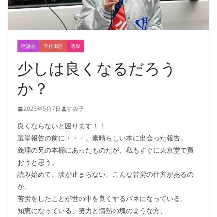
区議会
千代田区
選挙
少しは良くなるだろう
か？
2023年5月7日
すみ子
良くならないと困ります！！
選挙報告の前に・・・。素晴らしい本に出会った報告。
義理の兄の本棚にあったものだが、私もすぐに東京堂で買
おうと思う。
読み始めて、涙が止まらない、こんな苦労の仕方があるの
か、
苦労をしたことが世の中を良くするバネになっている、
知恵になっている、努力と情熱の塊のような方、