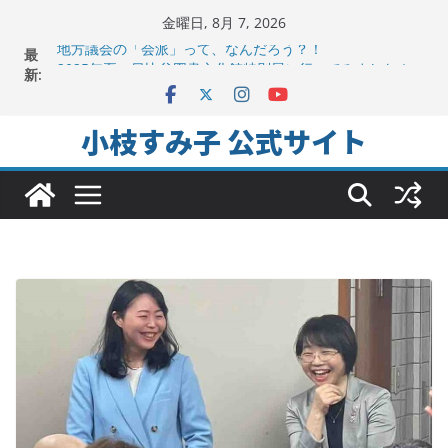
コ
金曜日, 8月 7, 2026
ン
最
地方議会の「会派」って、なんだろう？！
テ
新:
2025年夏。日比谷図書文化館特別展に行ってみました！
ちよだの声ニュース No,9発信しました！
ン
千代田区社会福祉協議会アキバ分室「食と居場所の学習
ツ
小枝すみ子 公式サイト
会」に参加
へ
ヒートアイランド緩和のキーワードは「水と緑と風」
ス
キ
ッ
プ