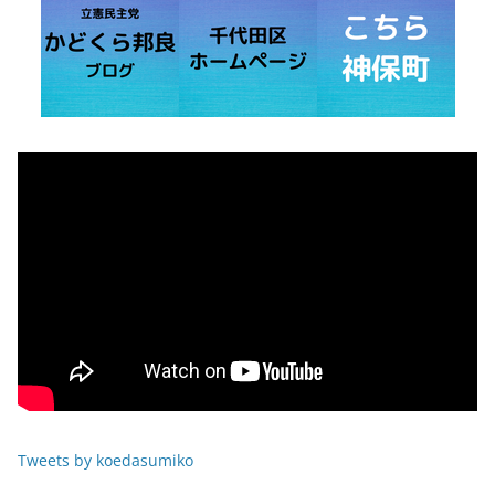
Tweets by koedasumiko