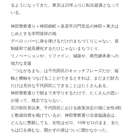
るようになってきた。東京は25年ぶりに転出超過となって
いる。
神田警察通り＝神田錦町＝皇居平川門至近の神田＝東大は
じめとする学問発祥の地
デベロッパーに身を捧げるだけのまちづくりじゃない、規
制緩和で超高層化するだけじゃないまちづくり、
リノベーションや、リファイン、減築や、商売継承者への
強力な支援
「つながるまち」は千代田区のキャッチフレーズだが、縦
軸と横軸をつなげることができるとすれば、まだまだ財力
だけは充分な千代田区にできることはたくさんある。
神田警察通りで朝まで木守りするだけで、たくさんの思い
が巡って、残念でならない。
石川前区長以来、千代田区における政策決定の場に女性4割
と数値目標を掲げているが、神田警察通り沿道協議会は、
どんなに懇願しても、女性はゼロ、10年ゼロのまま、女た
ちは口を挟むな、開かずの扉はついに開かなかった。