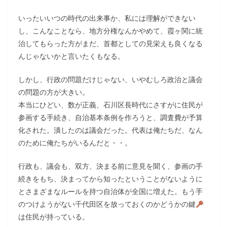
いったいいつの時代の出来事か、私には理解ができない
し、こんなことなら、地方分権なんかやめて、霞ヶ関に統
治してもらった方がまだ、首都としての見栄えも良くなる
んじゃないかと言いたくもなる。
しかし、行政の問題だけじゃない、いやむしろ政治と議会
の問題の方が大きい。
本当にひどい、数が正義、石川区長時代にさすがに住民が
参画する手続き、自治基本条例を作ろうと、調査費が予算
化された。潰したのは議会だった。代表は俺たちだ、なん
のために俺たちがいるんだと・・。
行政も、議会も、双方、決まる前に意見を聞く、参画の手
続きをもち、決まってから知ったということがないように
とさまざまなルールを持つ自治体が全国に増えた。もう手
のつけようがない千代田区を放っておくのかどうかの鍵
は住民が持っている。