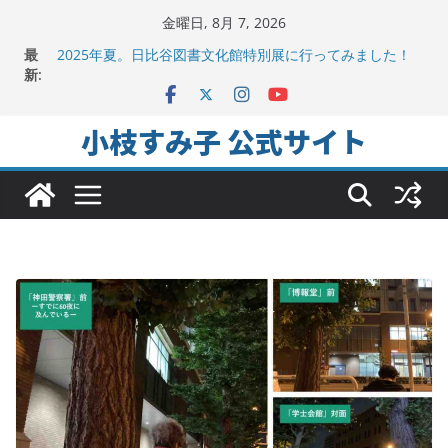
コ
金曜日, 8月 7, 2026
ン
地方議会の「会派」って、なんだろう？！
最
2025年夏。日比谷図書文化館特別展に行ってみました！
テ
新:
ちよだの声ニュース No,9発信しました！
ン
千代田区社会福祉協議会アキバ分室「食と居場所の学習
ツ
会」に参加
小枝すみ子 公式サイト
ヒートアイランド緩和のキーワードは「水と緑と風」
へ
ス
キ
ッ
プ