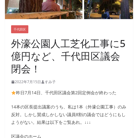
千代田区
外濠公園人工芝化工事に5
億円など、千代田区議会
閉会！
2022年7月15日
すみ子
昨日7月14日、千代田区議会第2回定例会が終わった
14本の区長提出議案のうち、私は1本（外濠公園工事）のみ
反対。しかし賛成しかしない議員8割の議会ではどうにもし
ようがない。結果は以下をご覧あれ。↓↓↓
区議会のホーム