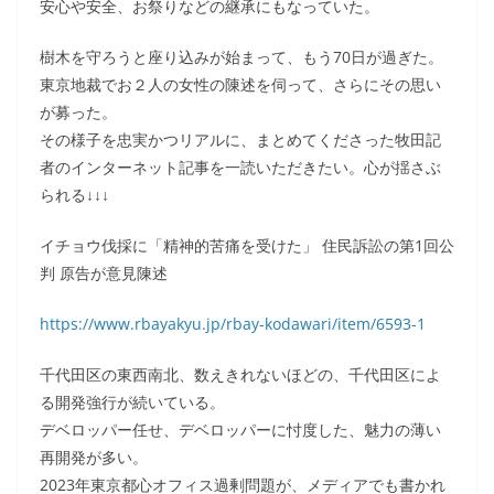
安心や安全、お祭りなどの継承にもなっていた。
樹木を守ろうと座り込みが始まって、もう70日が過ぎた。
東京地裁でお２人の女性の陳述を伺って、さらにその思い
が募った。
その様子を忠実かつリアルに、まとめてくださった牧田記
者のインターネット記事を一読いただきたい。心が揺さぶ
られる↓↓↓
イチョウ伐採に「精神的苦痛を受けた」 住民訴訟の第1回公
判 原告が意見陳述
https://www.rbayakyu.jp/rbay-kodawari/item/6593-1
千代田区の東西南北、数えきれないほどの、千代田区によ
る開発強行が続いている。
デベロッパー任せ、デベロッパーに忖度した、魅力の薄い
再開発が多い。
2023年東京都心オフィス過剰問題が、メディアでも書かれ