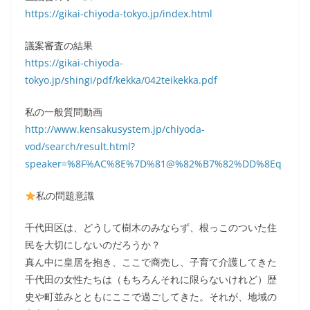
https://gikai-chiyoda-tokyo.jp/index.html
議案審査の結果
https://gikai-chiyoda-
tokyo.jp/shingi/pdf/kekka/042teikekka.pdf
私の一般質問動画
http://www.kensakusystem.jp/chiyoda-
vod/search/result.html?
speaker=%8F%AC%8E%7D%81@%82%B7%82%DD%8Eq
私の問題意識
千代田区は、どうして樹木のみならず、根っこのついた住
民を大切にしないのだろうか？
真ん中に皇居を抱き、ここで商売し、子育て介護してきた
千代田の女性たちは（もちろんそれに限らないけれど）歴
史や町並みとともにここで過ごしてきた。それが、地域の