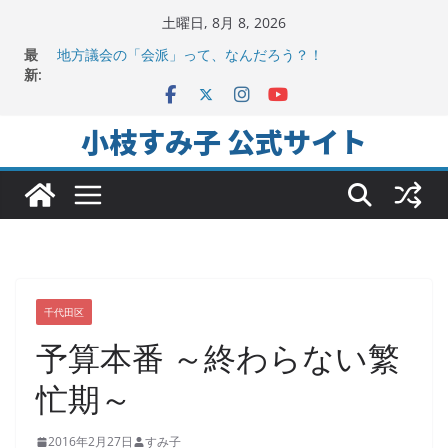
コ
土曜日, 8月 8, 2026
ン
最
地方議会の「会派」って、なんだろう？！
テ
新:
2025年夏。日比谷図書文化館特別展に行ってみました！
ちよだの声ニュース No,9発信しました！
ン
千代田区社会福祉協議会アキバ分室「食と居場所の学習
ツ
小枝すみ子 公式サイト
会」に参加
へ
ヒートアイランド緩和のキーワードは「水と緑と風」
ス
キ
ッ
プ
千代田区
予算本番 ～終わらない繁
忙期～
2016年2月27日
すみ子