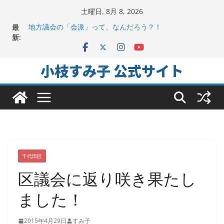
コ
土曜日, 8月 8, 2026
ン
最
地方議会の「会派」って、なんだろう？！
テ
新:
2025年夏。日比谷図書文化館特別展に行ってみました！
ちよだの声ニュース No,9発信しました！
ン
千代田区社会福祉協議会アキバ分室「食と居場所の学習
ツ
小枝すみ子 公式サイト
会」に参加
へ
ヒートアイランド緩和のキーワードは「水と緑と風」
ス
キ
ッ
プ
千代田区
区議会に返り咲き果たし
ました！
2015年4月29日
すみ子