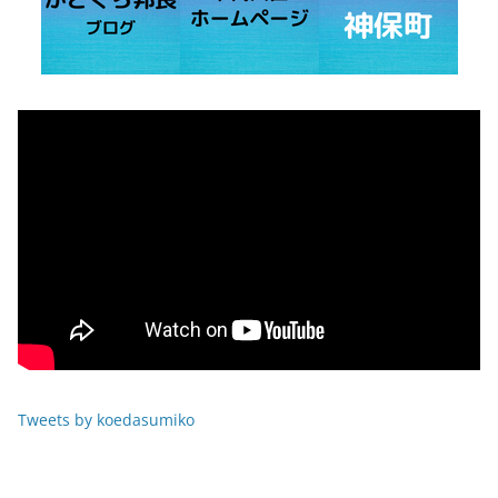
Tweets by koedasumiko