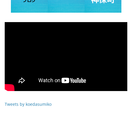
Tweets by koedasumiko