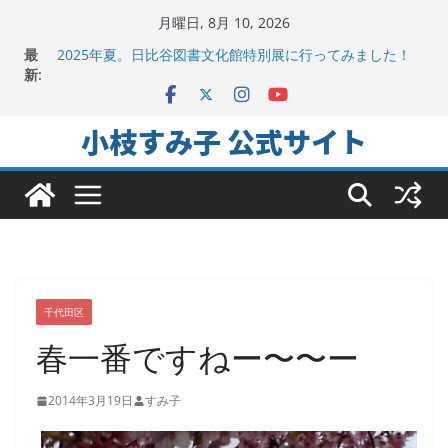
コ
月曜日, 8月 10, 2026
ン
地方議会の「会派」って、なんだろう？！
最
テ
2025年夏。日比谷図書文化館特別展に行ってみました！
新:
ちよだの声ニュース No,9発信しました！
ン
千代田区社会福祉協議会アキバ分室「食と居場所の学習
ツ
会」に参加
小枝すみ子 公式サイト
ヒートアイランド緩和のキーワードは「水と緑と風」
へ
ス
キ
ッ
プ
千代田区
春一番ですねー〜〜ー
2014年3月19日
すみ子