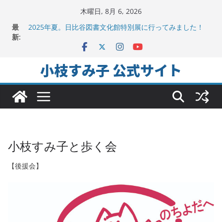
コ
木曜日, 8月 6, 2026
ン
最
2025年夏。日比谷図書文化館特別展に行ってみました！
テ
新:
ちよだの声ニュース No,9発信しました！
千代田区社会福祉協議会アキバ分室「食と居場所の学習
ン
会」に参加
ツ
小枝すみ子 公式サイト
ヒートアイランド緩和のキーワードは「水と緑と風」
へ
地方議会の「会派」って、なんだろう？！
ス
キ
ッ
プ
小枝すみ子と歩く会
【後援会】